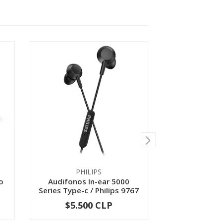
PHILIPS
ML
o
Audifonos In-ear 5000
Audifonos Blu
Series Type-c / Philips 9767
Free Noise 
$5.500 CLP
$22.9
-
+
-