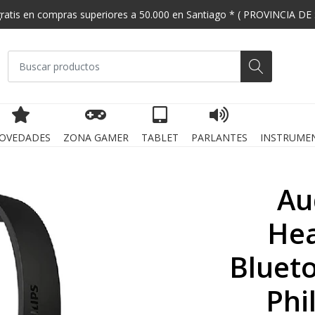
gratis en compras superiores a 50.000 en Santiago * ( PROVINCIA DE
OVEDADES
ZONA GAMER
TABLET
PARLANTES
INSTRUME
Au
He
Blueto
Phi