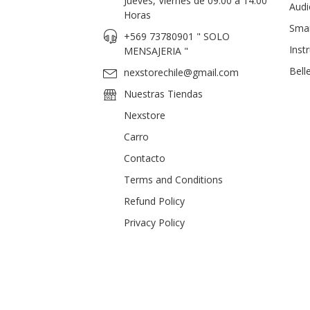
Jueves, Viernes de 09:00 a 14:00
Audi
Horas
Sma
+569 73780901 " SOLO
Inst
MENSAJERIA "
Bell
nexstorechile@gmail.com
Nuestras Tiendas
Nexstore
Carro
Contacto
Terms and Conditions
Refund Policy
Privacy Policy