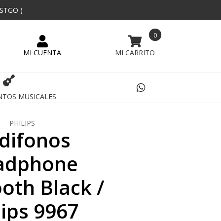
 STGO )
0
NTOS MUSICALES
PHILIPS
difonos
adphone
oth Black /
lips 9967