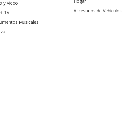
Hogar
o y Video
Accesorios de Vehiculos
rt TV
rumentos Musicales
eza