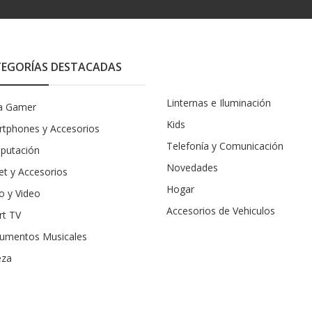
EGORÍAS DESTACADAS
Linternas e Iluminación
a Gamer
Kids
tphones y Accesorios
Telefonía y Comunicación
putación
Novedades
et y Accesorios
Hogar
o y Video
Accesorios de Vehiculos
rt TV
rumentos Musicales
eza