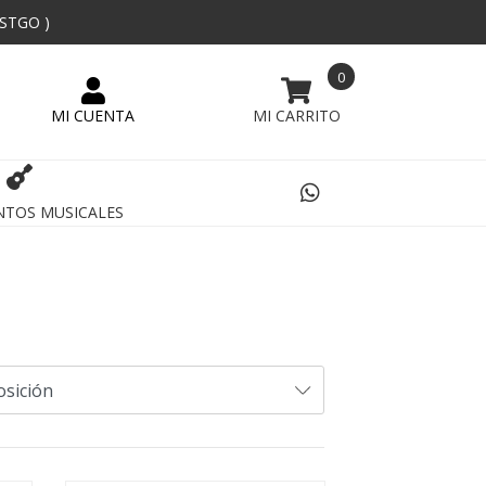
 STGO )
0
NTOS MUSICALES