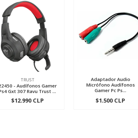
Adaptador Audio
TRUST
Micrófono Audífonos
22450 - Audífonos Gamer
Gamer Pc Ps...
Ps4 Gxt 307 Ravu Trust ...
$12.990 CLP
$1.500 CLP
-
+
-
+