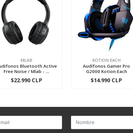
MLAB
KOTION EACH
udifonos Bluetooth Active
Audífonos Gamer Pro
Free Noise / Mlab - ...
G2000 Kotion Each
$22.990 CLP
$14.990 CLP
-
+
-
+