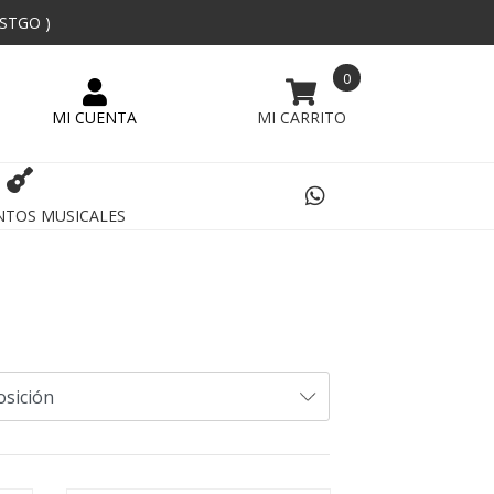
 STGO )
0
NTOS MUSICALES