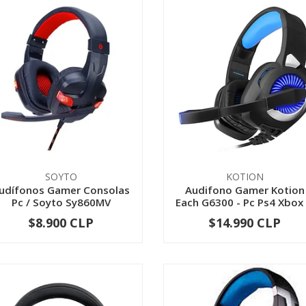
SOYTO
KOTION
udífonos Gamer Consolas
Audifono Gamer Kotion
Pc / Soyto Sy860MV
Each G6300 - Pc Ps4 Xbox .
$8.900 CLP
$14.990 CLP
-
+
-
+