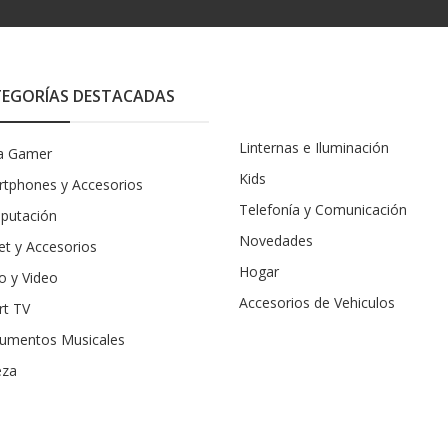
EGORÍAS DESTACADAS
Linternas e Iluminación
a Gamer
Kids
tphones y Accesorios
Telefonía y Comunicación
putación
Novedades
et y Accesorios
Hogar
o y Video
Accesorios de Vehiculos
rt TV
rumentos Musicales
eza