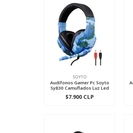
SOYTO
Audífonos Gamer Pc Soyto
A
Sy830 Camuflados Luz Led
$7.900 CLP
-
+