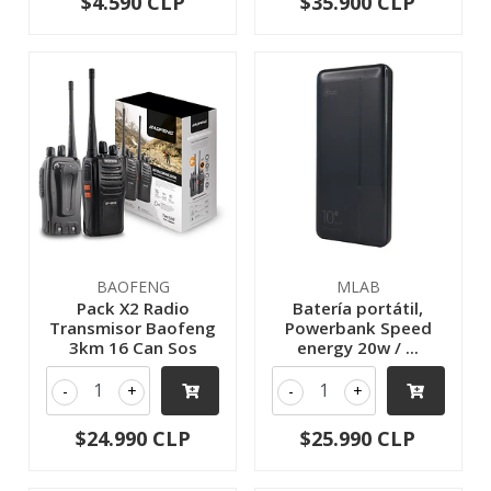
$4.590 CLP
$35.900 CLP
BAOFENG
MLAB
Pack X2 Radio
Batería portátil,
Transmisor Baofeng
Powerbank Speed
3km 16 Can Sos
energy 20w / ...
-
+
-
+
$24.990 CLP
$25.990 CLP