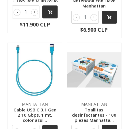
– TWS Red Mlab 8908
Notebook con Llave
Manhattan
-
+
-
+
$11.900 CLP
$6.900 CLP
MANHATTAN
MANHATTAN
Cable USB C 3.1 Gen
Toallitas
2 10 Gbps, 1 mt,
desinfectantes - 100
color azul...
piezas Manhatta...