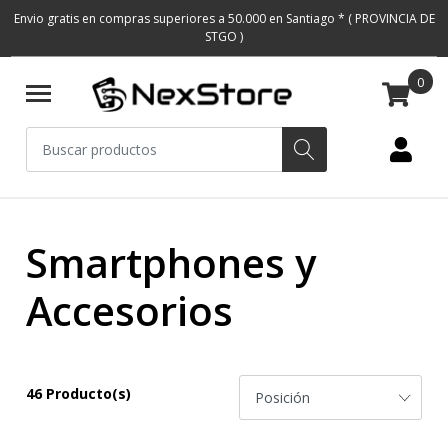
Envio gratis en compras superiores a 50.000 en Santiago * ( PROVINCIA DE
STGO )
0
Smartphones y
Accesorios
46 Producto(s)