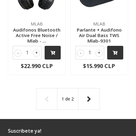
MLAB
MLAB
Audifonos Bluetooth
Parlante + Audifono
Active Free Noise /
Air Dual Bass TWS
Mlab - ...
Mlab-9301
-
+
-
+
$22.990 CLP
$15.990 CLP
1
de
2
Suscribete ya!