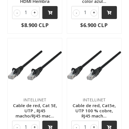
HDMI Hembra
color azul...
-
+
-
+
$8.900 CLP
$6.900 CLP
INTELLINET
INTELLINET
Cable de red, Cat 5E,
Cable de red, Cat5e,
UTP , RJ45
UTP 100 % cobre,
macho/RJ45 mac...
RJ45 mach...
-
+
-
+