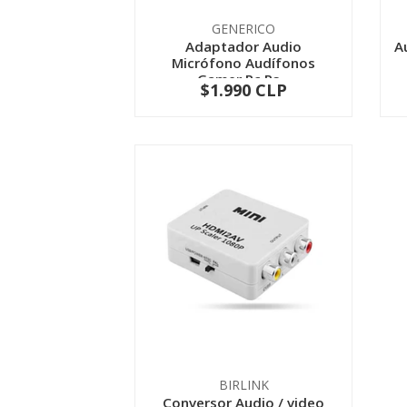
GENERICO
Adaptador Audio
A
Micrófono Audífonos
Gamer Pc Ps...
$1.990 CLP
-
+
BIRLINK
Conversor Audio / video