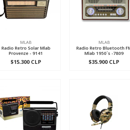
MLAB
MLAB
Radio Retro Solar Mlab
Radio Retro Bluetooth F
Provenze - 9141
Mlab 1950´s -7809
$15.300 CLP
$35.900 CLP
-
+
-
+