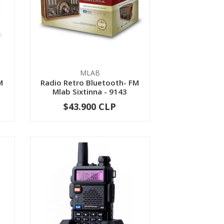
MLAB
M
Radio Retro Bluetooth- FM
Mlab Sixtinna - 9143
$43.900 CLP
-
+