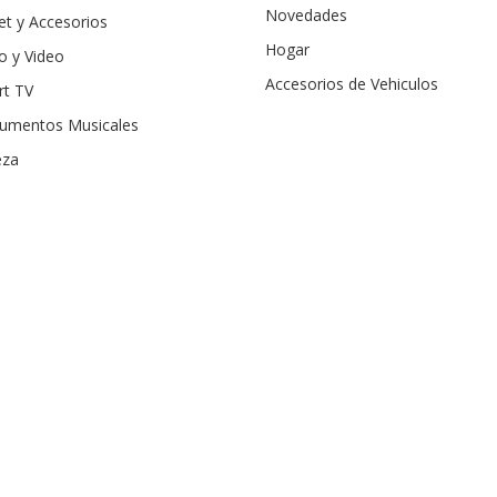
Novedades
et y Accesorios
Hogar
o y Video
Accesorios de Vehiculos
rt TV
rumentos Musicales
eza