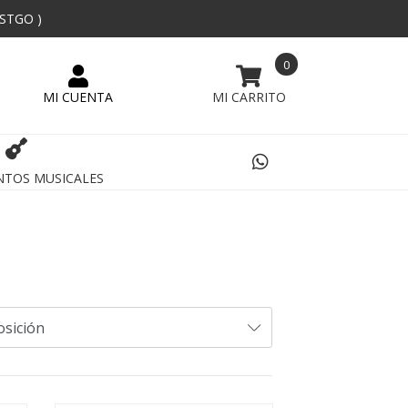
 STGO )
0
NTOS MUSICALES