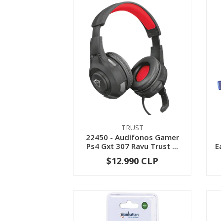
TRUST
22450 - Audífonos Gamer
Ps4 Gxt 307 Ravu Trust ...
E
$12.990 CLP
-
+