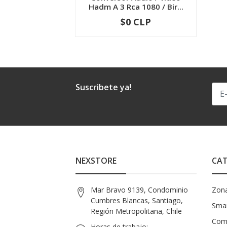
Hadm A 3 Rca 1080 / Bir...
$0 CLP
-
+
Suscribete ya!
NEXSTORE
CAT
Mar Bravo 9139, Condominio
Zon
Cumbres Blancas, Santiago,
Smar
Región Metropolitana, Chile
Com
Horas de trabajo: