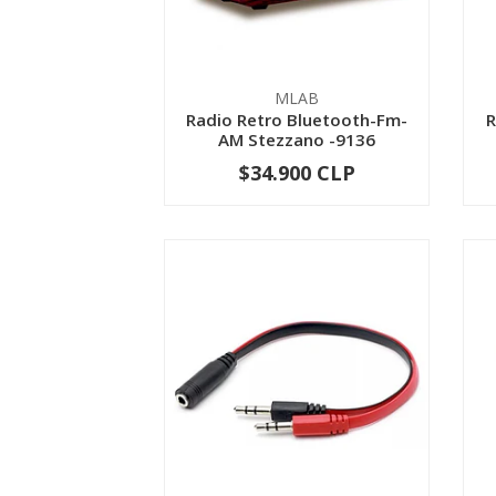
MLAB
Radio Retro Bluetooth-Fm-
R
AM Stezzano -9136
$34.900 CLP
-
+