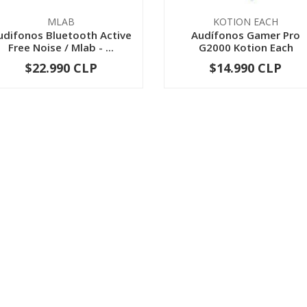
MLAB
KOTION EACH
udifonos Bluetooth Active
Audífonos Gamer Pro
Free Noise / Mlab - ...
G2000 Kotion Each
$22.990 CLP
$14.990 CLP
-
+
-
+