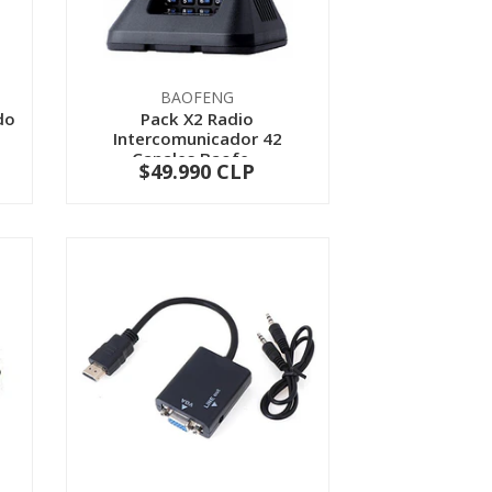
BAOFENG
do
Pack X2 Radio
Intercomunicador 42
Canales Baofe...
$49.990 CLP
-
+