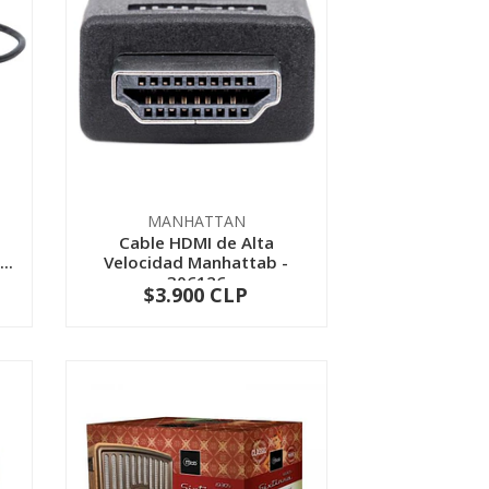
MANHATTAN
Cable HDMI de Alta
..
Velocidad Manhattab -
306126
$3.900 CLP
-
+