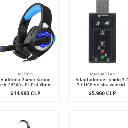
KOTION
MANHATTAN
Audifono Gamer Kotion
Adaptador de sonido 3-
ach G6300 - Pc Ps4 Xbox ...
7.1 USB de alta velocid..
$14.990 CLP
$5.900 CLP
-
+
-
+