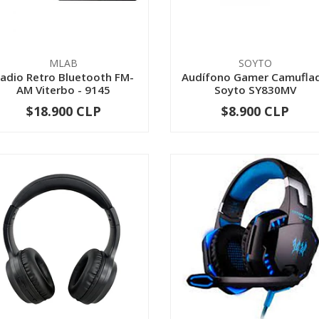
MLAB
SOYTO
adio Retro Bluetooth FM-
Audífono Gamer Camufla
AM Viterbo - 9145
Soyto SY830MV
$18.900 CLP
$8.900 CLP
-
+
-
+