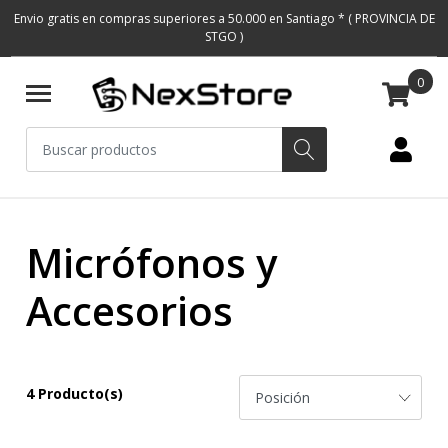
Envio gratis en compras superiores a 50.000 en Santiago * ( PROVINCIA DE
STGO )
0
Micrófonos y
Accesorios
4 Producto(s)