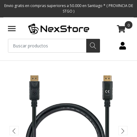
Envio gratis en compras superiores a 50.000 en Santiago * ( PROVINCIA DE
STGO )
0