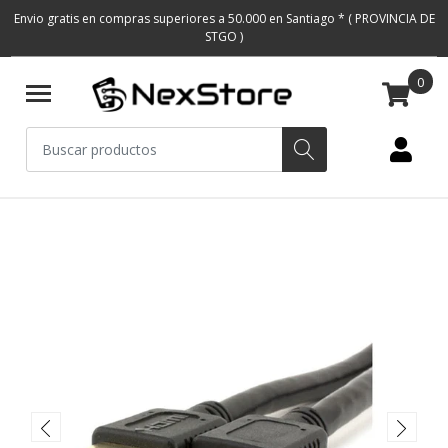
Envio gratis en compras superiores a 50.000 en Santiago * ( PROVINCIA DE
STGO )
0