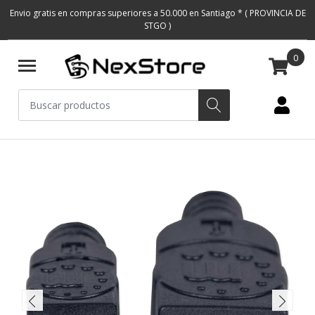
Envio gratis en compras superiores a 50.000 en Santiago * ( PROVINCIA DE
STGO )
0