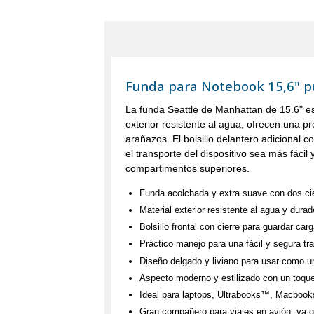
Funda para Notebook 15,6" pu
La funda Seattle de Manhattan de 15.6" e
exterior resistente al agua, ofrecen una p
arañazos. El bolsillo delantero adiciona
el transporte del dispositivo sea más fáci
compartimentos superiores.
Funda acolchada y extra suave con dos cier
Material exterior resistente al agua y dur
Bolsillo frontal con cierre para guardar ca
Práctico manejo para una fácil y segura tr
Diseño delgado y liviano para usar como 
Aspecto moderno y estilizado con un toqu
Ideal para laptops, Ultrabooks™, Macboo
Gran compañero para viajes en avión, ya qu