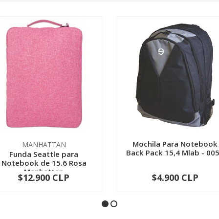
Mochila Para Notebook
MANHATTAN
Back Pack 15,4 Mlab - 00
Funda Seattle para
Notebook de 15.6 Rosa
Manhattan
$12.900 CLP
$4.900 CLP
-
+
-
+