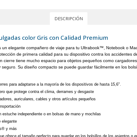
DESCRIPCIÓN
lgadas color Gris con Calidad Premium
s un elegante compañero de viaje para tu Ultrabook™, Notebook o Macb
rotección de primera calidad para su dispositivo contra los accidentes 
l con cierre tiene mucho espacio para objetos pequeños como cargador
l y seguro. Su diseño compacto se puede guardar fácilmente en los bolsil
res para adaptarse a la mayoría de los dispositivos de hasta 15,6".
adero que protege contra el clima, derrames y desgaste
rgadores, auriculares, cables y otros artículos pequeños
ansportación
un estuche independiente o en bolsas de mano y mochilas
e elegante
ks® y más
e ofrece el tamaño perfecto para guardar en los bolsillos de los asientos o 