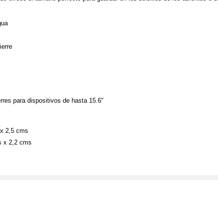
gua
ierre
res para dispositivos de hasta 15.6"
 x 2,5 cms
s x 2,2 cms