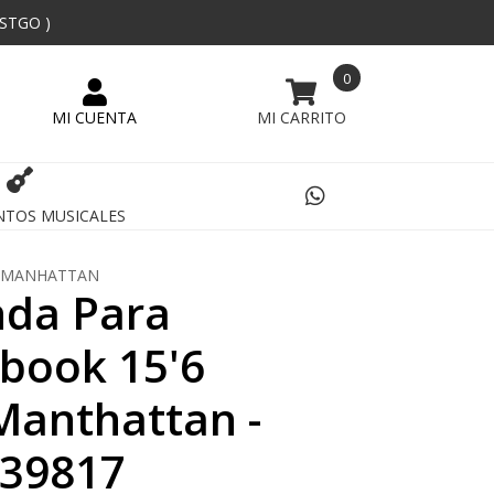
 STGO )
0
NTOS MUSICALES
MANHATTAN
nda Para
book 15'6
Manthattan -
39817