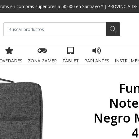
gratis en compras superiores a 50.000 en Santiago * ( PROVINCIA DE
OVEDADES
ZONA GAMER
TABLET
PARLANTES
INSTRUME
Fu
Note
Negro 
4