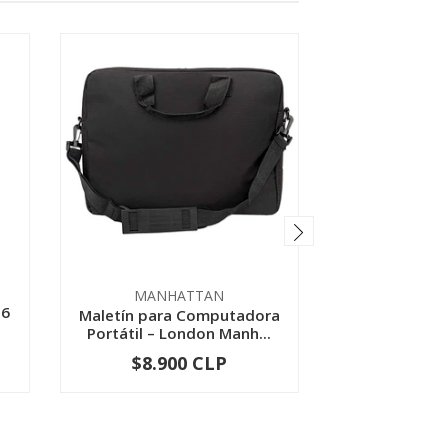
MANHATTAN
ML
56
Maletín para Computadora
Soporte Alza
Portátil – London Manh...
Aluminio 
$8.900 CLP
$10.9
-
+
-