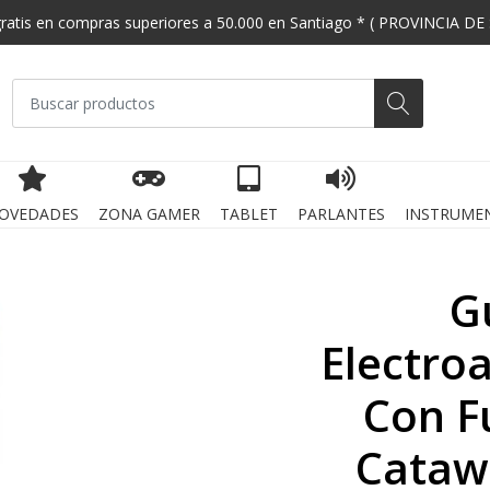
gratis en compras superiores a 50.000 en Santiago * ( PROVINCIA DE
OVEDADES
ZONA GAMER
TABLET
PARLANTES
INSTRUME
G
Electroa
Con F
Cataw