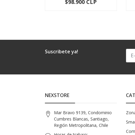
$98.900 CLP
-
+
Suscribete ya!
NEXSTORE
CAT
Mar Bravo 9139, Condominio
Zon
Cumbres Blancas, Santiago,
Smar
Región Metropolitana, Chile
Com
Horas de trabajo: