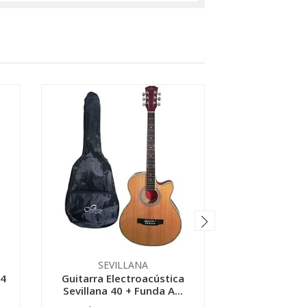
SEVILLANA
SEVI
 4
Guitarra Electroacústica
Guitarra 
Sevillana 40 + Funda A...
pulgadas –Co
.