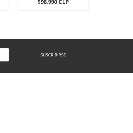
$98.990 CLP
$82.8
-
+
-
SUSCRIBIRSE