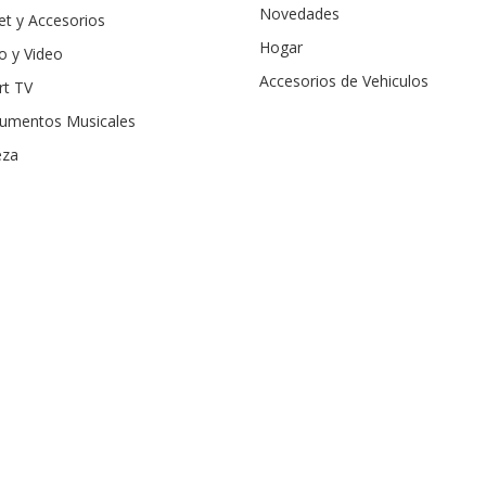
Novedades
et y Accesorios
Hogar
o y Video
Accesorios de Vehiculos
rt TV
rumentos Musicales
eza