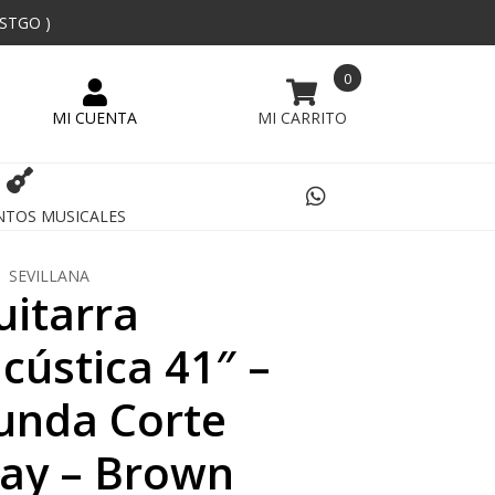
 STGO )
0
NTOS MUSICALES
SEVILLANA
uitarra
cústica 41″ –
unda Corte
ay – Brown