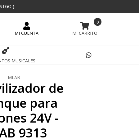
 STGO )
0
NTOS MUSICALES
MLAB
ilizador de
nque para
ones 24V -
AB 9313