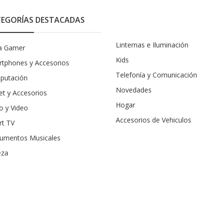
EGORÍAS DESTACADAS
Linternas e Iluminación
a Gamer
Kids
tphones y Accesorios
Telefonía y Comunicación
putación
Novedades
et y Accesorios
Hogar
o y Video
Accesorios de Vehiculos
rt TV
rumentos Musicales
eza