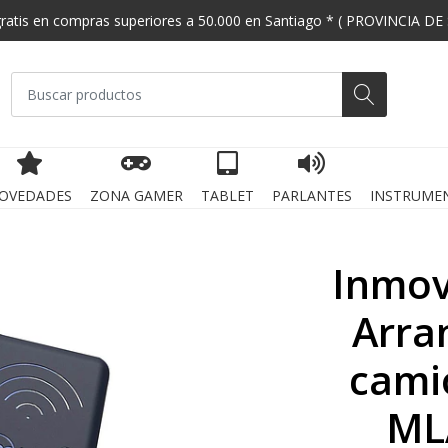
gratis en compras superiores a 50.000 en Santiago * ( PROVINCIA DE
OVEDADES
ZONA GAMER
TABLET
PARLANTES
INSTRUME
Inmov
Arra
cami
ML