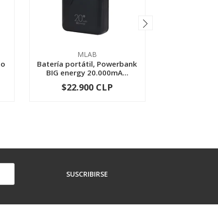
MLAB
ML
to
Batería portátil, Powerbank
Corta Corrien
BIG energy 20.000mA...
2.4 Ghz M
$22.900 CLP
$23.9
-
+
-
SUSCRIBIRSE