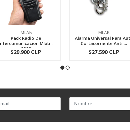
MLAB
MLAB
Pack Radio De
Alarma Universal Para Au
Intercomunicacion Mlab -
Cortacorriente Anti ...
9323
$29.900 CLP
$27.590 CLP
-
+
-
+