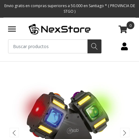
Envio gratis en compras superiores a 50.000 en Santiago * ( PROVINCIA DE
STGO )
0