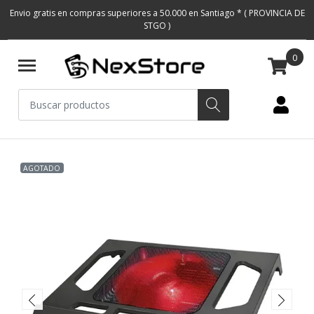
Envio gratis en compras superiores a 50.000 en Santiago * ( PROVINCIA DE
STGO )
0
AGOTADO