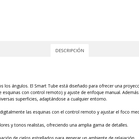
DESCRIPCIÓN
s los ángulos. El Smart Tube está diseñado para ofrecer una proyecci
 de esquinas con control remoto) y ajuste de enfoque manual. Además,
iversas superficies, adaptándose a cualquier entorno.
 digitalmente las esquinas con el control remoto y ajustar el foco med
ores y tonos realistas, ofreciendo una amplia gama de detalles.
ación de cielos estrellados para generar un ambiente de relajación.