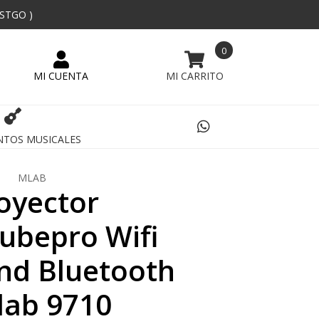
 STGO )
0
NTOS MUSICALES
MLAB
oyector
ubepro Wifi
nd Bluetooth
lab 9710