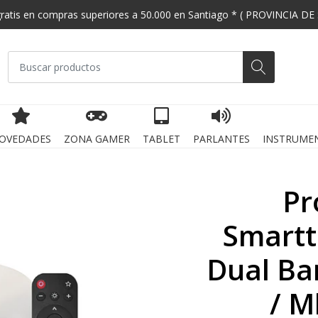
gratis en compras superiores a 50.000 en Santiago * ( PROVINCIA DE
OVEDADES
ZONA GAMER
TABLET
PARLANTES
INSTRUME
Pr
Smartt
Dual Ba
/ M