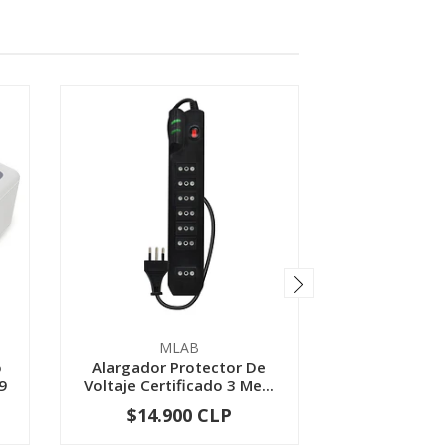
MLAB
INTEL
o
Alargador Protector De
Cable de Re
9
Voltaje Certificado 3 Me...
macho ma
metro
$14.900 CLP
$14.8
-
+
-