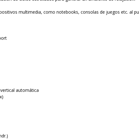
spositivos multimedia, como notebooks, consolas de juegos etc. al p
port
)
 vertical automática
x)
ndr.)