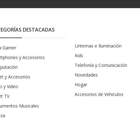
EGORÍAS DESTACADAS
Linternas e Iluminación
a Gamer
Kids
tphones y Accesorios
Telefonía y Comunicación
putación
Novedades
et y Accesorios
Hogar
o y Video
Accesorios de Vehiculos
rt TV
rumentos Musicales
eza