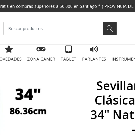
gratis en compras superiores a 50.000 en Santiago * ( PROVINCIA DE
OVEDADES
ZONA GAMER
TABLET
PARLANTES
INSTRUME
Sevill
Clásic
34" Nat