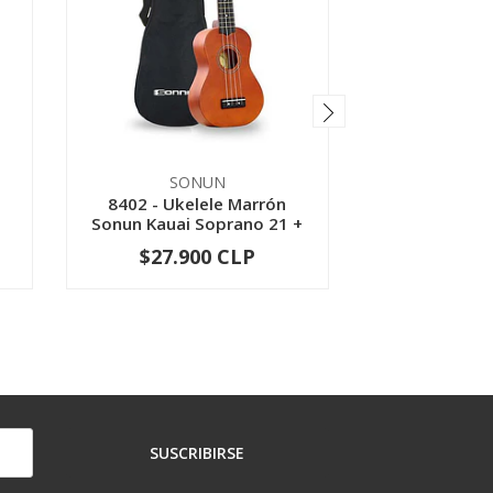
SONUN
FUS
8402 - Ukelele Marrón
Teclado Elect
Sonun Kauai Soprano 21 +
61 Teclas C
...
$27.900 CLP
$99.9
-
+
-
SUSCRIBIRSE