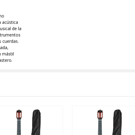
omo
a acústica
sical de la
nstrumentos
s cuerdas.
sada,
 mástil
astero.