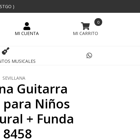
 STGO )
0
NTOS MUSICALES
SEVILLANA
ana Guitarra
a para Niños
ural + Funda
- 8458