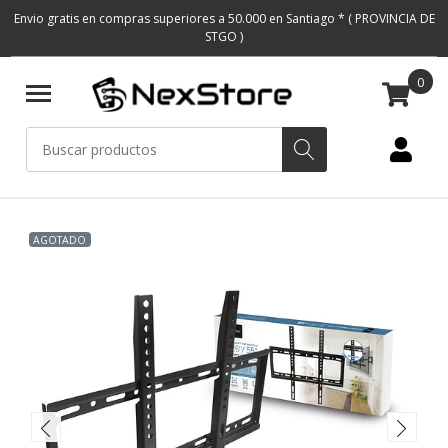
Envio gratis en compras superiores a 50.000 en Santiago * ( PROVINCIA DE
STGO )
0
AGOTADO