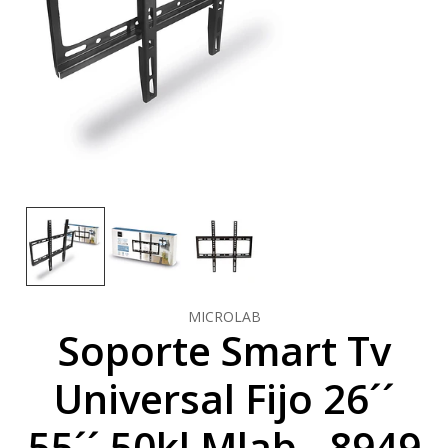
MICROLAB
Soporte Smart Tv
Universal Fijo 26´´
55´´ 50kl Mlab - 8949