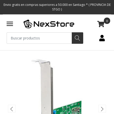
Envio gratis en compras superiores a 50.000 en Santiago * ( PROVINCIA DE
STGO )
0