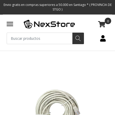
Envio gratis en compras superiores a 50.000 en Santiago * ( PROVINCIA DE
STGO )
0