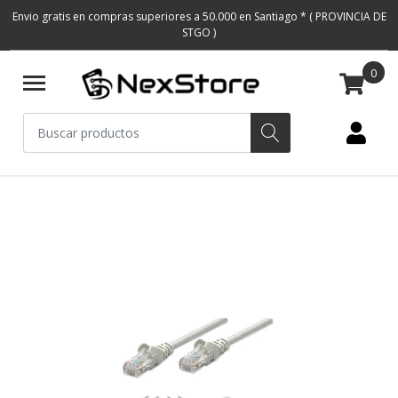
Envio gratis en compras superiores a 50.000 en Santiago * ( PROVINCIA DE
STGO )
0