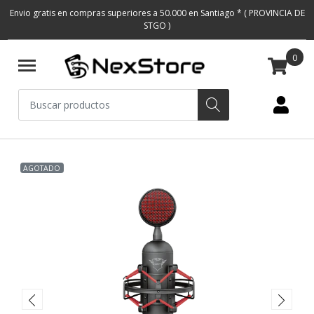
Envio gratis en compras superiores a 50.000 en Santiago * ( PROVINCIA DE
STGO )
0
AGOTADO