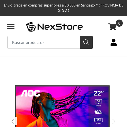
Envio gratis en compras superiores a 50.000 en Santiago * ( PROVINCIA DE
STGO )
0