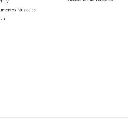
rt TV
rumentos Musicales
eza