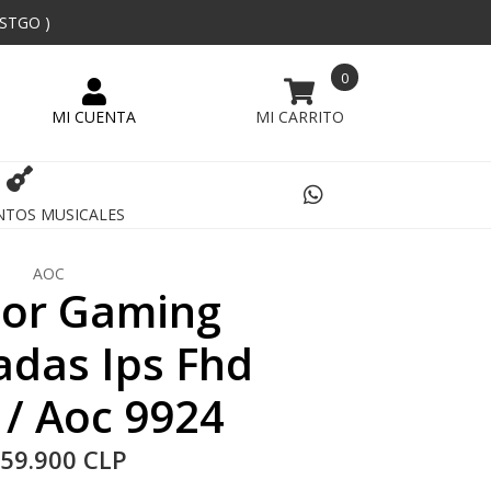
 STGO )
0
NTOS MUSICALES
AOC
or Gaming
adas Ips Fhd
 / Aoc 9924
59.900 CLP