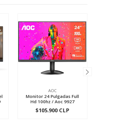
AOC
A
el
Monitor 24 Pulgadas Full
Monitor 22 P
9
Hd 100hz / Aoc 9927
Hd 100hz Va 
$105.900 CLP
$87.9
-
+
-