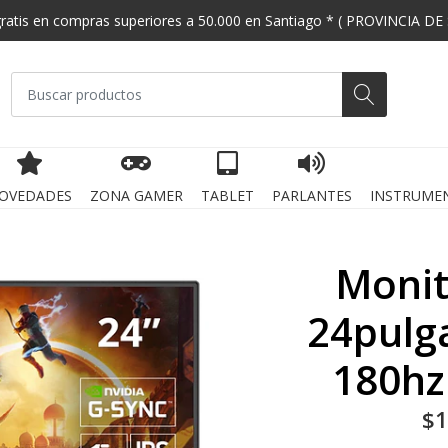
gratis en compras superiores a 50.000 en Santiago * ( PROVINCIA DE
OVEDADES
ZONA GAMER
TABLET
PARLANTES
INSTRUME
Monit
24pulg
180hz
$1